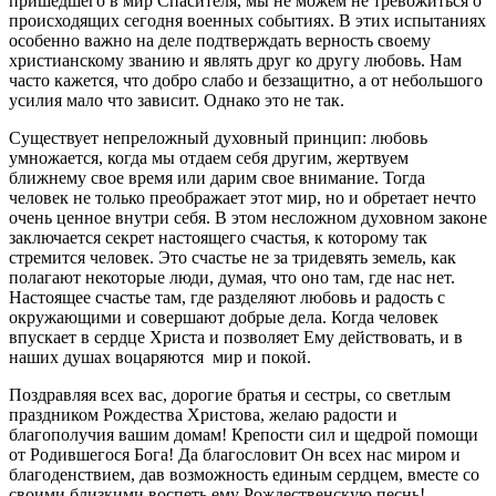
пришедшего в мир Спасителя, мы не можем не тревожиться о
происходящих сегодня военных событиях. В этих испытаниях
особенно важно на деле подтверждать верность своему
христианскому званию и являть друг ко другу любовь. Нам
часто кажется, что добро слабо и беззащитно, а от небольшого
усилия мало что зависит. Однако это не так.
Существует непреложный духовный принцип: любовь
умножается, когда мы отдаем себя другим, жертвуем
ближнему свое время или дарим свое внимание. Тогда
человек не только преображает этот мир, но и обретает нечто
очень ценное внутри себя. В этом несложном духовном законе
заключается секрет настоящего счастья, к которому так
стремится человек. Это счастье не за тридевять земель, как
полагают некоторые люди, думая, что оно там, где нас нет.
Настоящее счастье там, где разделяют любовь и радость с
окружающими и совершают добрые дела. Когда человек
впускает в сердце Христа и позволяет Ему действовать, и в
наших душах воцаряются мир и покой.
Поздравляя всех вас, дорогие братья и сестры, со светлым
праздником Рождества Христова, желаю радости и
благополучия вашим домам! Крепости сил и щедрой помощи
от Родившегося Бога! Да благословит Он всех нас миром и
благоденствием, дав возможность единым сердцем, вместе со
своими близкими воспеть ему Рождественскую песнь!