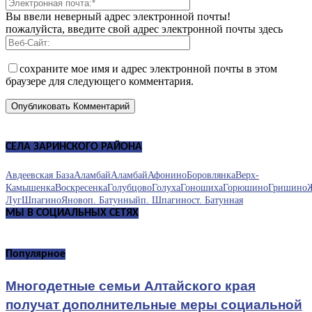
Вы ввели неверный адрес электронной почты!
пожалуйста, введите свой адрес электронной почты здесь
сохраните мое имя и адрес электронной почты в этом
браузере для следующего комментария.
СЕЛА ЗАРИНСКОГО РАЙОНА
Авдеевская База
Аламбай
Аламбай
Афонино
Боровлянка
Верх-
Камышенка
Воскресенка
Голубцово
Голуха
Гоношиха
Горюшино
Гришино
Луг
Шпагино
Яново
п. Батунный
п. Шпагино
ст. Батунная
МЫ В СОЦИАЛЬНЫХ СЕТЯХ
Популярное
Многодетные семьи Алтайского края
получат дополнительные меры социальной