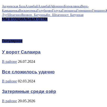
Авдеевская База
Аламбай
Аламбай
Афонино
Боровлянка
Верх-
Камышенка
Воскресенка
Голубцово
Голуха
Гоношиха
Горюшино
Гришино
Луг
Шпагино
Яново
п. Батунный
п. Шпагино
ст. Батунная
МЫ В СОЦИАЛЬНЫХ СЕТЯХ
Популярное
У ворот Салаира
В районе
26.07.2024
Все сложилось удачно
В районе
02.03.2024
Затерянные среди озёр
В районе
20.05.2026