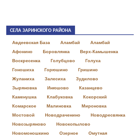
СЕЛА ЗАРИНСКОГО РАЙОНА
Авдеевская База
Аламбай
Аламбай
Афонино
Боровлянка
Верх-Камышенка
Воскресенка
Голубцово
Голуха
Гоношиха
Горюшино
Гришино
Жуланиха
Залесиха
Зудилово
Зыряновка
Инюшово
Казанцево
Каменушка
Клабуковка
Кокорский
Комарское
Малиновка
Мироновка
Мостовой
Новодраченино
Новодресвянка
Новозыряново
Новокопылово
Новомоношкино
Озерное
Омутная