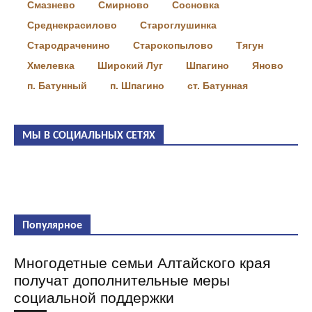
Смазнево
Смирново
Сосновка
Среднекрасилово
Староглушинка
Стародраченино
Старокопылово
Тягун
Хмелевка
Широкий Луг
Шпагино
Яново
п. Батунный
п. Шпагино
ст. Батунная
МЫ В СОЦИАЛЬНЫХ СЕТЯХ
Популярное
Многодетные семьи Алтайского края
получат дополнительные меры
социальной поддержки