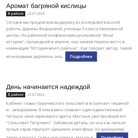
Аромат багряной кислицы
23.07.2026
В районе
Сегодня мы предлагаем выдержку из исследовательской
работы Дарины Федоровой, ученицы 5 класса Хмелевской
школы. На районной конференции школьников "Вехи
истории", прошедшей в апреле, она заняла первое место в
номинации "История моего района". Как говорит автор, темой
исчезнувших деревень она...
Подробнее
День начинается надеждой
23.07.2026
В районе
Кабинет главы Смазневского сельсовета встречает тишиной
и... аквариумом. В нем важно плавает один-единственный
петушок сине-сиреневого цвета. Местные уже прозвали его
"Сельсовет Петрович". Забавная деталь, но она как нельзя
лучше характеризует здешнюю атмосферу: по-домашнему
тепло и просто. Глава сельсовета - Наталья...
Подробнее