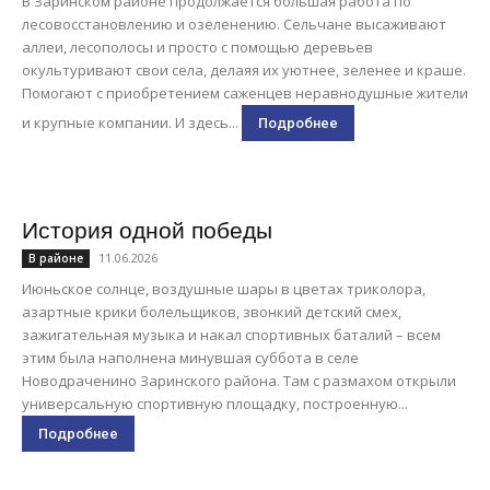
В Заринском районе продолжается большая работа по
лесовосстановлению и озеленению. Сельчане высаживают
аллеи, лесополосы и просто с помощью деревьев
окультуривают свои села, делаяя их уютнее, зеленее и краше.
Помогают с приобретением саженцев неравнодушные жители
и крупные компании. И здесь...
Подробнее
История одной победы
11.06.2026
В районе
Июньское солнце, воздушные шары в цветах триколора,
азартные крики болельщиков, звонкий детский смех,
зажигательная музыка и накал спортивных баталий – всем
этим была наполнена минувшая суббота в селе
Новодраченино Заринского района. Там с размахом открыли
универсальную спортивную площадку, построенную...
Подробнее