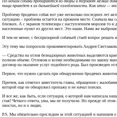
По ночам собаки пробираются во дворы и терзают мелких дома
пищи приведет к их дальнейшей озлобленности. Как итог — вп
Проблему бродячих собак вот уже несколько последних лет ак
ситуацию – проблема остается на прежнем месте. Сначала мы са
близких. А с экранов телевизора с наступлением морозов то и де
населенные пункт из других мест. Это наши. Нами же выброш
И тем не менее, с беспризорной собачьей стаей вопрос решать 
Эту тему мы попросили прокомментировать Андрея Светлакова
— Средства на отлов безнадзорных животных выделяются крае
полном объеме. Отловом и всеми необходимыми по закону мани
договор на оказание услуг подобного рода. Был произведен от
Первое, что нужно сделать при обнаружении бродячих животных
Причем, как отметил заместитель главы, обращения с жалобам
которой еще не обнаружил пропажу и не начал поиски.
И все же, как быть, если ситуация, о которой нам написала н
стая? Четкого ответа, увы, мы не получили. Но прежде об этом 
хвостах, но и о людях.
P.S. Мы обязательно проследим за этой ситуацией и напишем о 