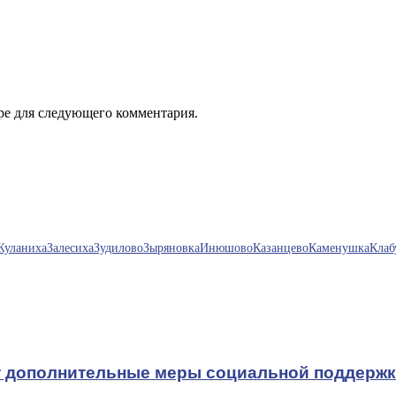
ере для следующего комментария.
Жуланиха
Залесиха
Зудилово
Зыряновка
Инюшово
Казанцево
Каменушка
Клаб
т дополнительные меры социальной поддерж