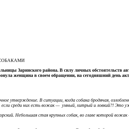
 СОБАКАМИ
ьницы Заринского района. В силу личных обстоятельств авто
ронула женщина в своем обращении, на сегодняшний день акт
ачное утверждение. В ситуации, когда собака бродячая, озлоблен
 А если среди них есть вожак — умный, хитрый и ловкий?! Это у
корский. Небольшая стая крупных собак, во главе которой вожа