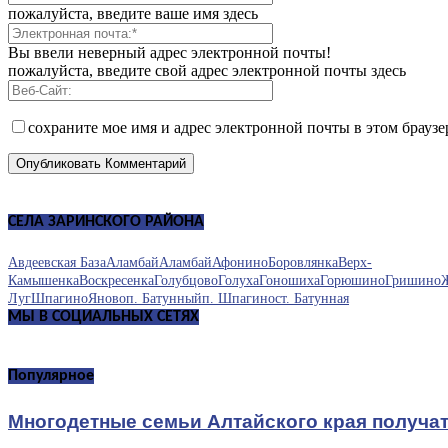
пожалуйста, введите ваше имя здесь
Вы ввели неверный адрес электронной почты!
пожалуйста, введите свой адрес электронной почты здесь
сохраните мое имя и адрес электронной почты в этом брауз
СЕЛА ЗАРИНСКОГО РАЙОНА
Авдеевская База
Аламбай
Аламбай
Афонино
Боровлянка
Верх-
Камышенка
Воскресенка
Голубцово
Голуха
Гоношиха
Горюшино
Гришино
Луг
Шпагино
Яново
п. Батунный
п. Шпагино
ст. Батунная
МЫ В СОЦИАЛЬНЫХ СЕТЯХ
Популярное
Многодетные семьи Алтайского края получа