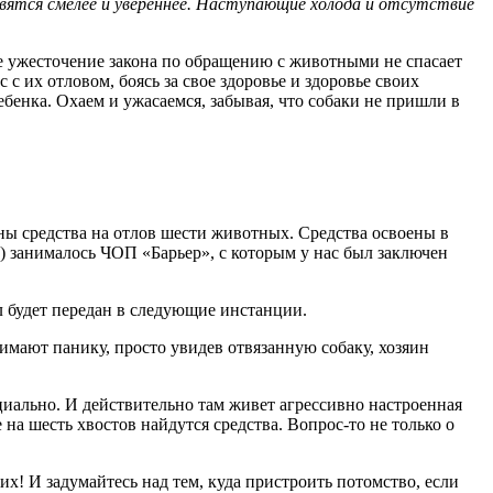
вятся смелее и увереннее. Наступающие холода и отсутствие
же ужесточение закона по обращению с животными не спасает
с их отловом, боясь за свое здоровье и здоровье своих
 ребенка. Охаем и ужасаемся, забывая, что собаки не пришли в
ы средства на отлов шести животных. Средства освоены в
) занималось ЧОП «Барьер», с которым у нас был заключен
л будет передан в следующие инстанции.
имают панику, просто увидев отвязанную собаку, хозяин
ициально. И действительно там живет агрессивно настроенная
 на шесть хвостов найдутся средства. Вопрос-то не только о
их! И задумайтесь над тем, куда пристроить потомство, если