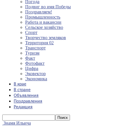
Погода
Подвиг во имя Победы
Поздравляем!
Промышленность
Работа и вакансии
Сельское хозяйство
Спорт
Творчество земляков
Территория 02
Транспорт
Туризм
Факт
Фотофакт
Цифра
Эковектор
Экономика
В крае
В стране
Объявления
Поздравления
Редакция
Знамя Ильича