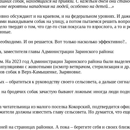
шних собак, находящихся на привязи. С каждым днём они стано
олне вероятны нападения на людей, особенно на детей…»
тивно обсуждают и на краевом, и на федеральном уровнях. И да
ми выкидываем собак на улицу, а потом пытаемся решить вопрос 
ло твердят о том, что где-то стая покусала то взрослого, а то и
енные.
необходимо. И он решается. Вот только насколько эффективно?..
, заместителя главы Администрации Заринского района:
м. На 2023 год Администрации Заринского района были выделен
пуляциями с животными (осмотр ветврачом, стерилизация и др.
лов собак в Верх-Камышенке, Зыряновке.
 – обратиться к руководству своего сельсовета, а дальше сигна
и на бродячих собак зачастую бывают ложным: иногда люди подн
аша читательница из малого поселка Кокорский, подтвердится оф
жители должны известить главу сельсовета. Но думается, что еще
ней на страницах районки. А пока – берегите себя и своих близк