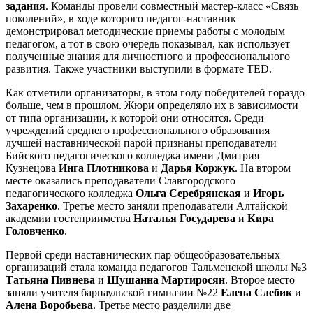
задания
. Команды провели совместный мастер-класс «Связь
поколений», в ходе которого педагог-наставник
демонстрировал методические приемы работы с молодым
педагогом, а тот в свою очередь показывал, как использует
полученные знания для личностного и профессионального
развития. Также участники выступили в формате TED.
Как отметили организаторы, в этом году победителей гораздо
больше, чем в прошлом. Жюри определяло их в зависимости
от типа организации, к которой они относятся. Среди
учреждений среднего профессионального образования
лучшей наставнической парой признаны преподаватели
Бийского педагогического колледжа имени Дмитрия
Кузнецова
Инга Плотникова
и
Дарья Коржук
. На втором
месте оказались преподаватели Славгородского
педагогического колледжа
Ольга Серебрянская
и
Игорь
Захаренко
. Третье место заняли преподаватели Алтайской
академии гостеприимства
Наталья Государева
и
Кира
Головченко
.
Первой среди наставнических пар общеобразовательных
организаций стала команда педагогов Тальменской школы №3
Татьяна Пивнева
и
Шушанна Мартиросян
. Второе место
заняли учителя барнаульской гимназии №22
Елена Слебик
и
Алена Воробьева
. Третье место разделили две