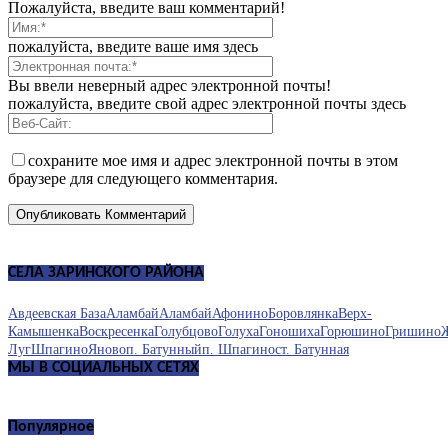
Пожалуйста, введите ваш комментарий!
пожалуйста, введите ваше имя здесь
Вы ввели неверный адрес электронной почты!
пожалуйста, введите свой адрес электронной почты здесь
сохраните мое имя и адрес электронной почты в этом
браузере для следующего комментария.
СЕЛА ЗАРИНСКОГО РАЙОНА
Авдеевская База
Аламбай
Аламбай
Афонино
Боровлянка
Верх-
Камышенка
Воскресенка
Голубцово
Голуха
Гоношиха
Горюшино
Гришино
Луг
Шпагино
Яново
п. Батунный
п. Шпагино
ст. Батунная
МЫ В СОЦИАЛЬНЫХ СЕТЯХ
Популярное