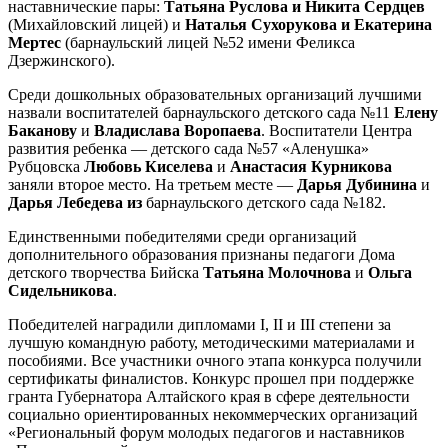
наставнические пары:
Татьяна Руслова и Никита Сердцев
(Михайловский лицей) и
Наталья Сухорукова и Екатерина
Мертес
(барнаульский лицей №52 имени Феликса
Дзержинского).
Среди дошкольных образовательных организаций лучшими
назвали воспитателей барнаульского детского сада №11
Елену
Баканову
и
Владислава Воропаева
. Воспитатели Центра
развития ребенка — детского сада №57 «Аленушка»
Рубцовска
Любовь Киселева
и
Анастасия Курникова
заняли второе место. На третьем месте —
Дарья Дубинина
и
Дарья Лебедева из
барнаульского детского сада №182.
Единственными победителями среди организаций
дополнительного образования признаны педагоги Дома
детского творчества Бийска
Татьяна Молочнова
и
Ольга
Сидельникова
.
Победителей наградили дипломами I, II и III степени за
лучшую командную работу, методическими материалами и
пособиями. Все участники очного этапа конкурса получили
сертификаты финалистов. Конкурс прошел при поддержке
гранта Губернатора Алтайского края в сфере деятельности
социально ориентированных некоммерческих организаций
«Региональный форум молодых педагогов и наставников