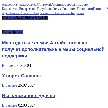
Авдеевская База
Аламбай
Аламбай
Афонино
Боровлянка
Верх-
Камышенка
Воскресенка
Голубцово
Голуха
Гоношиха
Горюшино
Гришино
Луг
Шпагино
Яново
п. Батунный
п. Шпагино
ст. Батунная
МЫ В СОЦИАЛЬНЫХ СЕТЯХ
Популярное
Многодетные семьи Алтайского края
получат дополнительные меры социальной
поддержки
В крае
29.03.2024
У ворот Салаира
В районе
26.07.2024
Все сложилось удачно
В районе
02.03.2024