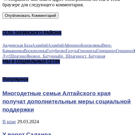
браузере для следующего комментария.
СЕЛА ЗАРИНСКОГО РАЙОНА
Авдеевская База
Аламбай
Аламбай
Афонино
Боровлянка
Верх-
Камышенка
Воскресенка
Голубцово
Голуха
Гоношиха
Горюшино
Гришино
Луг
Шпагино
Яново
п. Батунный
п. Шпагино
ст. Батунная
МЫ В СОЦИАЛЬНЫХ СЕТЯХ
Популярное
Многодетные семьи Алтайского края
получат дополнительные меры социальной
поддержки
В крае
29.03.2024
У ворот Салаира