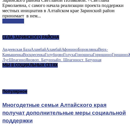
Заринского района Светланой Поляковой. - Светлана
Ермолаевна, с самого начала реализации проекта поддержки
местных инициатив в Алтайском крае Заринский район
принимает в нем...
Подробнее
СЕЛА ЗАРИНСКОГО РАЙОНА
Авдеевская База
Аламбай
Аламбай
Афонино
Боровлянка
Верх-
Камышенка
Воскресенка
Голубцово
Голуха
Гоношиха
Горюшино
Гришино
Луг
Шпагино
Яново
п. Батунный
п. Шпагино
ст. Батунная
МЫ В СОЦИАЛЬНЫХ СЕТЯХ
Популярное
Многодетные семьи Алтайского края
получат дополнительные меры социальной
поддержки