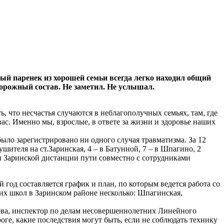
 паренек из хорошей семьи всегда легко находил общий
одорожный состав. Не заметил. Не услышал.
ь, что несчастья случаются в неблагополучных семьях, там, где
вас. Именно мы, взрослые, в ответе за жизни и здоровье наших
ыло зарегистрировано ни одного случая травматизма. За 12
ителя на ст.Заринская, 4 – в Батунной, 7 – в Шпагино, 2
ми Заринской дистанции пути совместно с сотрудниками
год составляется график и план, по которым ведется работа со
их школ в Заринском районе несколько: Шпагинская,
ева, инспектор по делам несовершеннолетних Линейного
оге, какие последствия могут быть, если не соблюдать технику