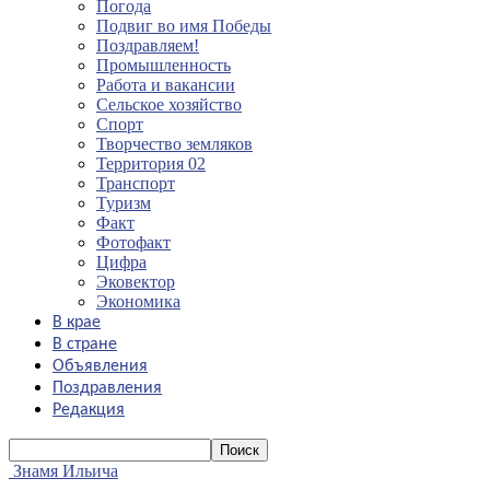
Погода
Подвиг во имя Победы
Поздравляем!
Промышленность
Работа и вакансии
Сельское хозяйство
Спорт
Творчество земляков
Территория 02
Транспорт
Туризм
Факт
Фотофакт
Цифра
Эковектор
Экономика
В крае
В стране
Объявления
Поздравления
Редакция
Знамя Ильича