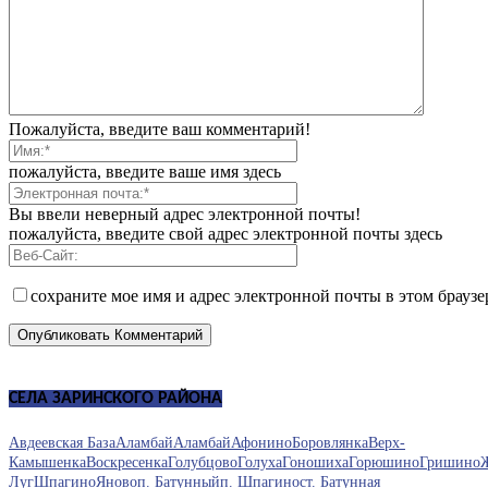
Пожалуйста, введите ваш комментарий!
пожалуйста, введите ваше имя здесь
Вы ввели неверный адрес электронной почты!
пожалуйста, введите свой адрес электронной почты здесь
сохраните мое имя и адрес электронной почты в этом брауз
СЕЛА ЗАРИНСКОГО РАЙОНА
Авдеевская База
Аламбай
Аламбай
Афонино
Боровлянка
Верх-
Камышенка
Воскресенка
Голубцово
Голуха
Гоношиха
Горюшино
Гришино
Луг
Шпагино
Яново
п. Батунный
п. Шпагино
ст. Батунная