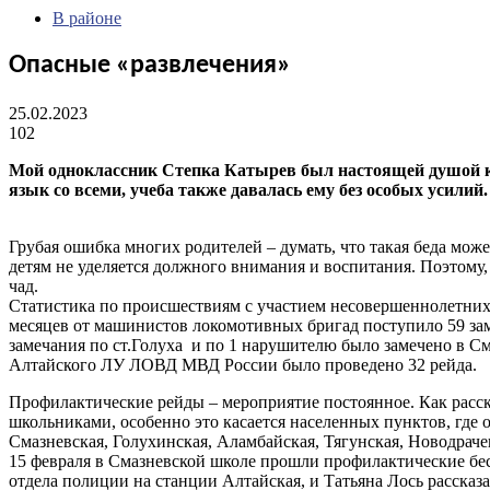
В районе
Опасные «развлечения»
25.02.2023
102
Мой одноклассник Степка Катырев был настоящей душой ко
язык со всеми, учеба также давалась ему без особых усили
Грубая ошибка многих родителей – думать, что такая беда може
детям не уделяется должного внимания и воспитания. Поэтому, 
чад.
Статистика по происшествиям с участием несовершеннолетних н
месяцев от машинистов локомотивных бригад поступило 59 заме
замечания по ст.Голуха и по 1 нарушителю было замечено в С
Алтайского ЛУ ЛОВД МВД России было проведено 32 рейда.
Профилактические рейды – мероприятие постоянное. Как расска
школьниками, особенно это касается населенных пунктов, где
Смазневская, Голухинская, Аламбайская, Тягунская, Новодрачен
15 февраля в Смазневской школе прошли профилактические бес
отдела полиции на станции Алтайская, и Татьяна Лось рассказа