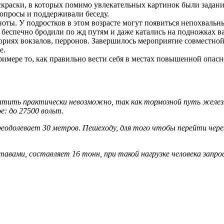
аскраски, в которых помимо увлекательных картинок были зад
опросы и поддерживали беседу.
оты. У подростков в этом возрасте могут появиться непохвальны
 беспечно бродили по жд путям и даже катались на подножках 
ториях вокзалов, перронов. Завершилось мероприятие совместной
е.
имере то, как правильно вести себя в местах повышенной опасно
ратить практически невозможно, так как тормозной путь желез
: до 27500 вольт.
у преодолевает 30 метров. Пешеходу, для того чтобы перейти ч
тавами, составляет 16 тонн, при такой нагрузке человека запр