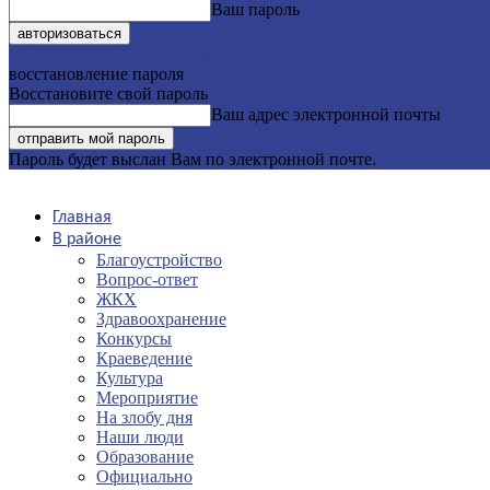
Ваш пароль
Забыли пароль? получить помощь
восстановление пароля
Восстановите свой пароль
Ваш адрес электронной почты
Пароль будет выслан Вам по электронной почте.
Главная
В районе
Благоустройство
Вопрос-ответ
ЖКХ
Здравоохранение
Конкурсы
Краеведение
Культура
Мероприятие
На злобу дня
Наши люди
Образование
Официально