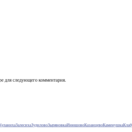
ере для следующего комментария.
Жуланиха
Залесиха
Зудилово
Зыряновка
Инюшово
Казанцево
Каменушка
Клаб