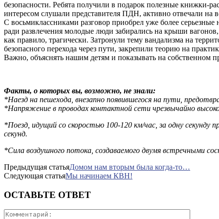
безопасности. Ребята получили в подарок полезные книжки-р
интересом слушали представителя ПДН, активно отвечали на в
С восьмиклассниками разговор приобрел уже более серьезные н
ради развлечения молодые люди забирались на крыши вагонов,
как правило, трагически. Затронули тему вандализма на терри
безопасного перехода через пути, закрепили теорию на практик
Важно, объяснять нашим детям и показывать на собственном пр
Факты, о которых вы, возможно, не знали:
*Наезд на пешехода, внезапно появившегося на пути, предотв
*Напряжение в проводах контактной сети чрезвычайно высокое
*Поезд, идущий со скоростью 100-120 км/час, за одну секунд
секунд.
*Сила воздушного потока, создаваемого двумя встречными сос
Предыдущая статья
Домом нам вторым была когда-то…
Следующая статья
Мы начинаем КВН!
ОСТАВЬТЕ ОТВЕТ