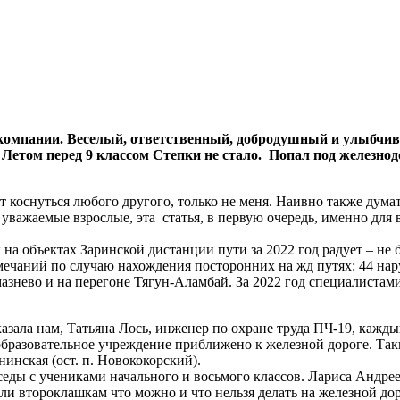
мпании. Веселый, ответственный, добродушный и улыбчивый
й. Летом перед 9 классом Степки не стало. Попал под железн
т коснуться любого другого, только не меня. Наивно также думат
уважаемые взрослые, эта статья, в первую очередь, именно для 
а объектах Заринской дистанции пути за 2022 год радует – не б
чаний по случаю нахождения посторонних на жд путях: 44 наруш
мазнево и на перегоне Тягун-Аламбай. За 2022 год специалиста
зала нам, Татьяна Лось, инженер по охране труда ПЧ-19, каждый 
 образовательное учреждение приближено к железной дороге. Так
инская (ост. п. Новококорский).
еды с учениками начального и восьмого классов. Лариса Андре
ли второклашкам что можно и что нельзя делать на железной дор