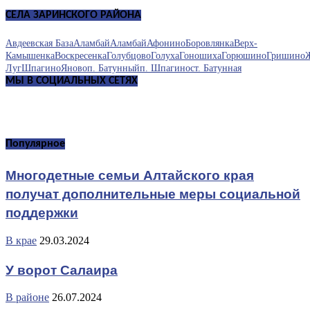
СЕЛА ЗАРИНСКОГО РАЙОНА
Авдеевская База
Аламбай
Аламбай
Афонино
Боровлянка
Верх-
Камышенка
Воскресенка
Голубцово
Голуха
Гоношиха
Горюшино
Гришино
Луг
Шпагино
Яново
п. Батунный
п. Шпагино
ст. Батунная
МЫ В СОЦИАЛЬНЫХ СЕТЯХ
Популярное
Многодетные семьи Алтайского края
получат дополнительные меры социальной
поддержки
В крае
29.03.2024
У ворот Салаира
В районе
26.07.2024