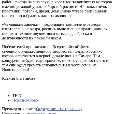
район некогда был на слуху в крае из-за талантливых мастеров
именно домовой урало-сибирской росписи. Не только печи,
простенки, потолки, двери, домашнюю утварь расписывали
мастера, но и брались даже за иконопись.
«Чумышкие лавочки», покорившие компетентное жюри,
изготовлены из кедра, роспись выполнены в традиционных
цветах и технике двуцветного мазка, а для блеска и
долговечности их покрыли лаком.
Победителей пригласили на Всероссийский фестиваль
семейного художественного творчества «Семья России»,
который состоится в первой декаде июня в Самаре. Там
конкуренция будет еще серьезнее, но есть уверенность, что и
там еще будут греметь аплодисменты в честь семьи из
Новозыряново!
Ксения Литвинова
ТЕГИ
Новозыряново
Предыдущая статья
Осуждение – не приговор
Следующая статья
Беда от огня