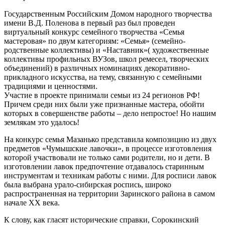
Государственным Российским Домом народного творчества
имени В.Д. Поленова в первый раз был проведен
виртуальный конкурс семейного творчества «Семья
мастеровая» по двум категориям: «Семья» (семейно-
родственные коллективы) и «Наставник»( художественные
коллективы профильных ВУЗов, школ ремесел, творческих
объединений) в различных номинациях декоративно-
прикладного искусства, на тему, связанную с семейными
традициями и ценностями.
Участие в проекте принимали семьи из 24 регионов РФ!
Причем среди них были уже признанные мастера, обойти
которых в совершенстве работы – дело непростое! Но нашим
землякам это удалось!
На конкурс семья Мазанько представила композицию из двух
предметов «Чумышские лавочки», в процессе изготовления
которой участвовали не только сами родители, но и дети. В
изготовлении лавок предпочтение отдавалось старинным
инструментам и техникам работы с ними. Для росписи лавок
была выбрана урало-сибирская роспись, широко
распространенная на территории Заринского района в самом
начале ХХ века.
К слову, как гласят исторические справки, Сорокинский