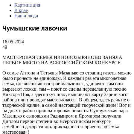
Картина дня
В крае
Наши люди
Чумышские лавочки
16.05.2024
49
МАСТЕРОВАЯ СЕМЬЯ ИЗ НОВОЗЫРЯНОВО ЗАНЯЛА
ПЕРВОЕ МЕСТО НА ВСЕРОССИЙСКОМ КОНКУРСЕ
О семье Антона и Татьяны Мазанько со страниц газеты можно
было прочесть не единожды. И каждый раз эта многодетная
семья, где воспитаются трое мальчишек, удивляет: там они
вырезают ложки, там – поют со сцены переделанную песню
Виктора Цоя, а здесь ткут пояс, вышивают карту Заринского
района или проводят мастер-классы. В общем, здесь речь не о
творческой жилке, а самой настоящей творческой жиле! Вот и
на днях в район пришла хорошая новость: Супружеская пара
Мазанько с сыновьями Радимиром и Яромиром получили
Диплом первой степени во Всероссийском конкурсе
семейного декоративно-прикладного творчества «Семья
мастеровая»!