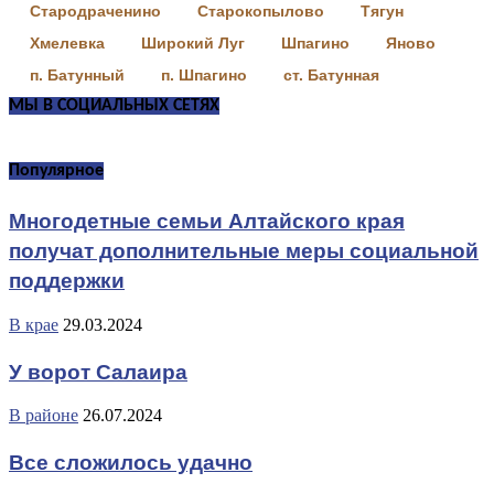
Стародраченино
Старокопылово
Тягун
Хмелевка
Широкий Луг
Шпагино
Яново
п. Батунный
п. Шпагино
ст. Батунная
МЫ В СОЦИАЛЬНЫХ СЕТЯХ
Популярное
Многодетные семьи Алтайского края
получат дополнительные меры социальной
поддержки
В крае
29.03.2024
У ворот Салаира
В районе
26.07.2024
Все сложилось удачно