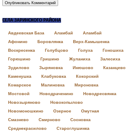
СЕЛА ЗАРИНСКОГО РАЙОНА
Авдеевская База
Аламбай
Аламбай
Афонино
Боровлянка
Верх-Камышенка
Воскресенка
Голубцово
Голуха
Гоношиха
Горюшино
Гришино
Жуланиха
Залесиха
Зудилово
Зыряновка
Инюшово
Казанцево
Каменушка
Клабуковка
Кокорский
Комарское
Малиновка
Мироновка
Мостовой
Новодраченино
Новодресвянка
Новозыряново
Новокопылово
Новомоношкино
Озерное
Омутная
Смазнево
Смирново
Сосновка
Среднекрасилово
Староглушинка