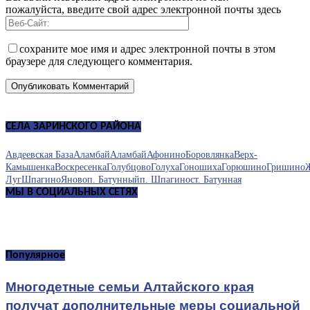
пожалуйста, введите свой адрес электронной почты здесь
сохраните мое имя и адрес электронной почты в этом
браузере для следующего комментария.
СЕЛА ЗАРИНСКОГО РАЙОНА
Авдеевская База
Аламбай
Аламбай
Афонино
Боровлянка
Верх-
Камышенка
Воскресенка
Голубцово
Голуха
Гоношиха
Горюшино
Гришино
Луг
Шпагино
Яново
п. Батунный
п. Шпагино
ст. Батунная
МЫ В СОЦИАЛЬНЫХ СЕТЯХ
Популярное
Многодетные семьи Алтайского края
получат дополнительные меры социальной