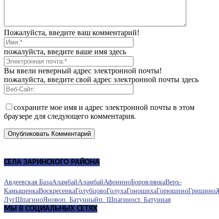
Пожалуйста, введите ваш комментарий!
пожалуйста, введите ваше имя здесь
Вы ввели неверный адрес электронной почты!
пожалуйста, введите свой адрес электронной почты здесь
сохраните мое имя и адрес электронной почты в этом
браузере для следующего комментария.
СЕЛА ЗАРИНСКОГО РАЙОНА
Авдеевская База
Аламбай
Аламбай
Афонино
Боровлянка
Верх-
Камышенка
Воскресенка
Голубцово
Голуха
Гоношиха
Горюшино
Гришино
Луг
Шпагино
Яново
п. Батунный
п. Шпагино
ст. Батунная
МЫ В СОЦИАЛЬНЫХ СЕТЯХ