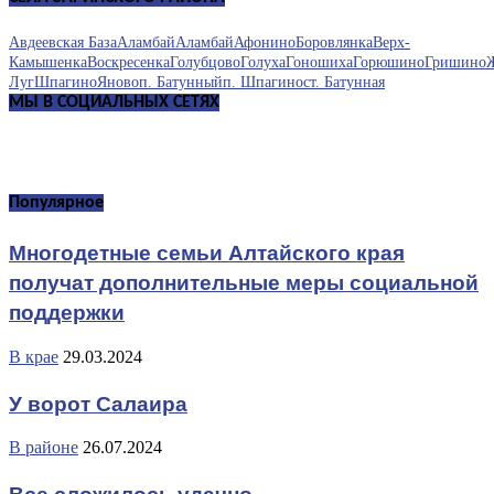
Авдеевская База
Аламбай
Аламбай
Афонино
Боровлянка
Верх-
Камышенка
Воскресенка
Голубцово
Голуха
Гоношиха
Горюшино
Гришино
Луг
Шпагино
Яново
п. Батунный
п. Шпагино
ст. Батунная
МЫ В СОЦИАЛЬНЫХ СЕТЯХ
Популярное
Многодетные семьи Алтайского края
получат дополнительные меры социальной
поддержки
В крае
29.03.2024
У ворот Салаира
В районе
26.07.2024
Все сложилось удачно