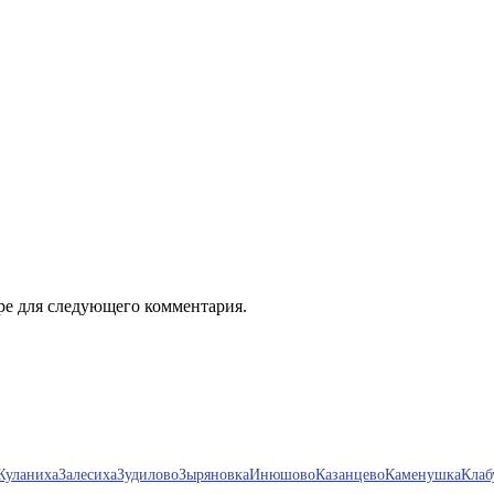
ере для следующего комментария.
Жуланиха
Залесиха
Зудилово
Зыряновка
Инюшово
Казанцево
Каменушка
Клаб