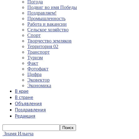
Погода
Подвиг во имя Победы
Поздравляем!
Промышленность
Работа и вакансии
Сельское хозяйство
Спорт
Творчество земляков
Территория 02
Транспорт
Туризм
Факт
Фотофакт
Цифра
Эковектор
Экономика
В крае
В стране
Объявления
Поздравления
Редакция
Знамя Ильича