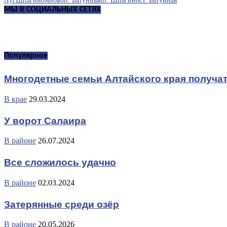
Луг
Шпагино
Яново
п. Батунный
п. Шпагино
ст. Батунная
МЫ В СОЦИАЛЬНЫХ СЕТЯХ
Популярное
Многодетные семьи Алтайского края получа
В крае
29.03.2024
У ворот Салаира
В районе
26.07.2024
Все сложилось удачно
В районе
02.03.2024
Затерянные среди озёр
В районе
20.05.2026