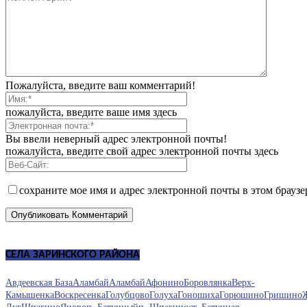
Пожалуйста, введите ваш комментарий!
пожалуйста, введите ваше имя здесь
Вы ввели неверный адрес электронной почты!
пожалуйста, введите свой адрес электронной почты здесь
сохраните мое имя и адрес электронной почты в этом брауз
СЕЛА ЗАРИНСКОГО РАЙОНА
Авдеевская База
Аламбай
Аламбай
Афонино
Боровлянка
Верх-
Камышенка
Воскресенка
Голубцово
Голуха
Гоношиха
Горюшино
Гришино