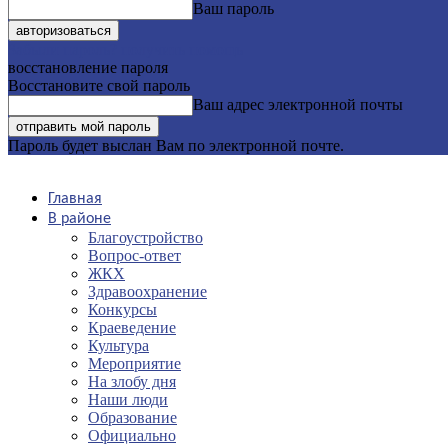
Ваш пароль
Забыли пароль? получить помощь
восстановление пароля
Восстановите свой пароль
Ваш адрес электронной почты
Пароль будет выслан Вам по электронной почте.
Главная
В районе
Благоустройство
Вопрос-ответ
ЖКХ
Здравоохранение
Конкурсы
Краеведение
Культура
Мероприятие
На злобу дня
Наши люди
Образование
Официально