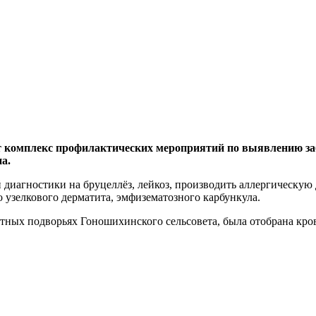
т комплекс профилактических мероприятий по выявлению за
а.
й диагностики на бруцеллёз, лейкоз, производить аллергическую
 узелкового дерматита, эмфизематозного карбункула.
стных подворьях Гоношихинского сельсовета, была отобрана кро