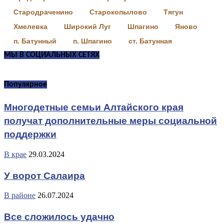
Стародраченино
Старокопылово
Тягун
Хмелевка
Широкий Луг
Шпагино
Яново
п. Батунный
п. Шпагино
ст. Батунная
МЫ В СОЦИАЛЬНЫХ СЕТЯХ
Популярное
Многодетные семьи Алтайского края
получат дополнительные меры социальной
поддержки
В крае
29.03.2024
У ворот Салаира
В районе
26.07.2024
Все сложилось удачно