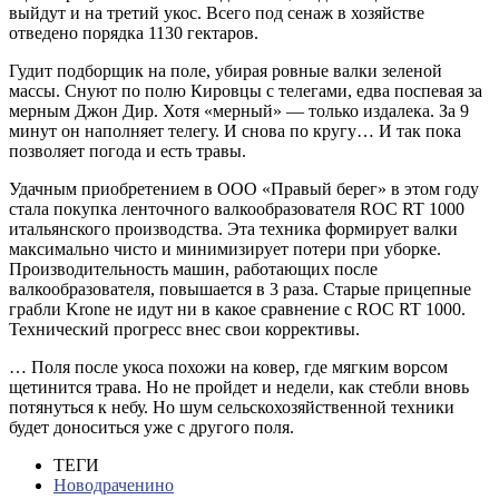
выйдут и на третий укос. Всего под сенаж в хозяйстве
отведено порядка 1130 гектаров.
Гудит подборщик на поле, убирая ровные валки зеленой
массы. Снуют по полю Кировцы с телегами, едва поспевая за
мерным Джон Дир. Хотя «мерный» — только издалека. За 9
минут он наполняет телегу. И снова по кругу… И так пока
позволяет погода и есть травы.
Удачным приобретением в ООО «Правый берег» в этом году
стала покупка ленточного валкообразователя ROC RT 1000
итальянского производства. Эта техника формирует валки
максимально чисто и минимизирует потери при уборке.
Производительность машин, работающих после
валкообразователя, повышается в 3 раза. Старые прицепные
грабли Krone не идут ни в какое сравнение с ROC RT 1000.
Технический прогресс внес свои коррективы.
… Поля после укоса похожи на ковер, где мягким ворсом
щетинится трава. Но не пройдет и недели, как стебли вновь
потянуться к небу. Но шум сельскохозяйственной техники
будет доноситься уже с другого поля.
ТЕГИ
Новодраченино