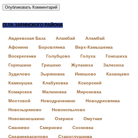
СЕЛА ЗАРИНСКОГО РАЙОНА
Авдеевская База
Аламбай
Аламбай
Афонино
Боровлянка
Верх-Камышенка
Воскресенка
Голубцово
Голуха
Гоношиха
Горюшино
Гришино
Жуланиха
Залесиха
Зудилово
Зыряновка
Инюшово
Казанцево
Каменушка
Клабуковка
Кокорский
Комарское
Малиновка
Мироновка
Мостовой
Новодраченино
Новодресвянка
Новозыряново
Новокопылово
Новомоношкино
Озерное
Омутная
Смазнево
Смирново
Сосновка
Среднекрасилово
Староглушинка