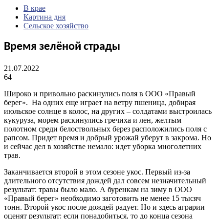
В крае
Картина дня
Сельское хозяйство
Время зелёной страды
21.07.2022
64
Широко и привольно раскинулись поля в ООО «Правый
берег». На одних еще играет на ветру пшеница, добирая
июльское солнце в колос, на других – солдатами выстроилась
кукуруза, морем раскинулись гречиха и лен, желтым
полотном среди белоствольных берез расположились поля с
рапсом. Придет время и добрый урожай уберут в закрома. Но
и сейчас дел в хозяйстве немало: идет уборка многолетних
трав.
Заканчивается второй в этом сезоне укос. Первый из-за
длительного отсутствия дождей дал совсем незначительный
результат: травы было мало. А буренкам на зиму в ООО
«Правый берег» необходимо заготовить не менее 15 тысяч
тонн. Второй укос после дождей радует. Но и здесь аграрии
оценят результат: если понадобиться, то до конца сезона