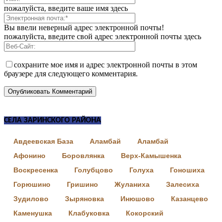
пожалуйста, введите ваше имя здесь
Вы ввели неверный адрес электронной почты!
пожалуйста, введите свой адрес электронной почты здесь
сохраните мое имя и адрес электронной почты в этом
браузере для следующего комментария.
СЕЛА ЗАРИНСКОГО РАЙОНА
Авдеевская База
Аламбай
Аламбай
Афонино
Боровлянка
Верх-Камышенка
Воскресенка
Голубцово
Голуха
Гоношиха
Горюшино
Гришино
Жуланиха
Залесиха
Зудилово
Зыряновка
Инюшово
Казанцево
Каменушка
Клабуковка
Кокорский