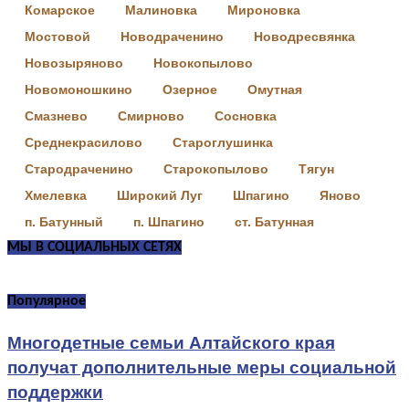
Комарское
Малиновка
Мироновка
Мостовой
Новодраченино
Новодресвянка
Новозыряново
Новокопылово
Новомоношкино
Озерное
Омутная
Смазнево
Смирново
Сосновка
Среднекрасилово
Староглушинка
Стародраченино
Старокопылово
Тягун
Хмелевка
Широкий Луг
Шпагино
Яново
п. Батунный
п. Шпагино
ст. Батунная
МЫ В СОЦИАЛЬНЫХ СЕТЯХ
Популярное
Многодетные семьи Алтайского края
получат дополнительные меры социальной
поддержки