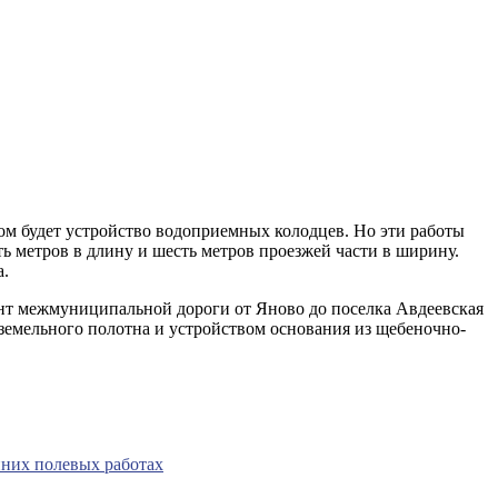
м будет устройство водоприемных колодцев. Но эти работы
ь метров в длину и шесть метров проезжей части в ширину.
а.
нт межмуниципальной дороги от Яново до поселка Авдеевская
 земельного полотна и устройством основания из щебеночно-
нних полевых работах