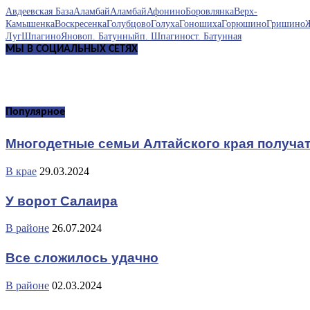
Авдеевская База
Аламбай
Аламбай
Афонино
Боровлянка
Верх-
Камышенка
Воскресенка
Голубцово
Голуха
Гоношиха
Горюшино
Гришино
Луг
Шпагино
Яново
п. Батунный
п. Шпагино
ст. Батунная
МЫ В СОЦИАЛЬНЫХ СЕТЯХ
Популярное
Многодетные семьи Алтайского края получа
В крае
29.03.2024
У ворот Салаира
В районе
26.07.2024
Все сложилось удачно
В районе
02.03.2024