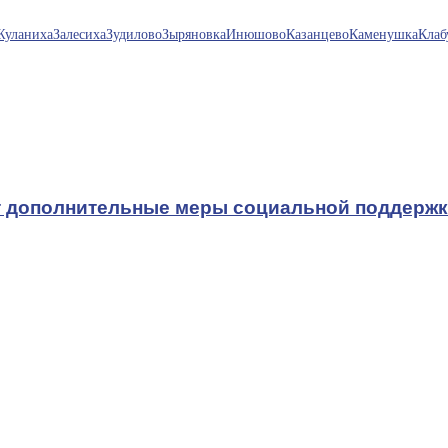
Жуланиха
Залесиха
Зудилово
Зыряновка
Инюшово
Казанцево
Каменушка
Клаб
т дополнительные меры социальной поддерж