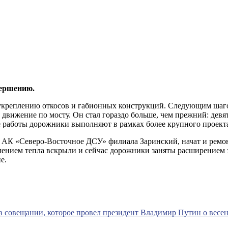
вершению.
 укреплению откосов и габионных конструкций. Следующим шаго
движение по мосту. Он стал гораздо больше, чем прежний: девят
ые работы дорожники выполняют в рамках более крупного проект
 АК «Северо-Восточное ДСУ» филиала Заринский, начат и ремо
уплением тепла вскрыли и сейчас дорожники заняты расширением
е.
 в совещании, которое провел президент Владимир Путин о весе