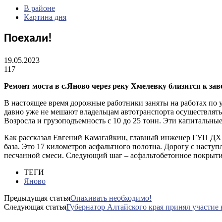
В районе
Картина дня
Поехали!
19.05.2023
117
Ремонт моста в с.Яново через реку Хмелевку близится к за
В настоящее время дорожные работники заняты на работах по
давно уже не мешают владельцам автотранспорта осуществлять 
Возросла и грузоподъемность с 10 до 25 тонн. Эти капитальн
Как рассказал Евгений Камагайкин, главный инженер ГУП ДХ
база. Это 17 километров асфальтного полотна. Дорогу с наст
песчанной смеси. Следующий шаг – асфальтобетонное покрыти
ТЕГИ
Яново
Предыдущая статья
Опахивать необходимо!
Следующая статья
Губернатор Алтайского края принял участие