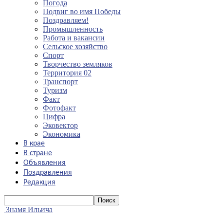
Погода
Подвиг во имя Победы
Поздравляем!
Промышленность
Работа и вакансии
Сельское хозяйство
Спорт
Творчество земляков
Территория 02
Транспорт
Туризм
Факт
Фотофакт
Цифра
Эковектор
Экономика
В крае
В стране
Объявления
Поздравления
Редакция
Знамя Ильича