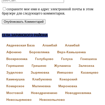
сохраните мое имя и адрес электронной почты в этом
браузере для следующего комментария.
СЕЛА ЗАРИНСКОГО РАЙОНА
Авдеевская База
Аламбай
Аламбай
Афонино
Боровлянка
Верх-Камышенка
Воскресенка
Голубцово
Голуха
Гоношиха
Горюшино
Гришино
Жуланиха
Залесиха
Зудилово
Зыряновка
Инюшово
Казанцево
Каменушка
Клабуковка
Кокорский
Комарское
Малиновка
Мироновка
Мостовой
Новодраченино
Новодресвянка
Новозыряново
Новокопылово