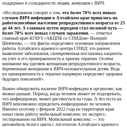
поддержки и солидарности людям, живущим с ВИЧ.
«Исследования говорят о том,
что более 70% всех новых
случаев ВИЧ-инфекции в Алтайском крае пришлось на
работоспособное население репродуктивного возраста от 25
до 44 лет.
А главным путем пере
дачи стал половой путь —
более 70% всех новых случаев заражения
, — отметил
главный врач КГБУЗ «АКЦПБ со СПИДом» Валерий
Шевченко, — эти факты определяют основные направления
работы Алтайского краевого центра СПИД: это раннее
выявление заболевания, своевременная постановка пациента
на учет и его приверженность к приему терапии. Особое
внимание мы уделяем женщинам репродуктивного возраста,
беременным женщинам и ВИЧ-положительным детям. Ведь
их приверженность к терапии напрямую определяет здоровье
будущих поколений».
Важно обнаружить наличие ВИЧ-инфекции в организме, как
можно раньше. Период, когда человек может не подозревать,
что инфицирован, может растянуться на годы. А без теста на
ВИЧ невозможно определить инфицирован ли человек.
Именно поэтому с февраля 2022 года на территории края
начал свою работу мобильный комплекс по экспресс-
тестированию на ВИЧ. Мобильный комплекс — это
автомобиль белого цвета с логотипом Алтайского краевого