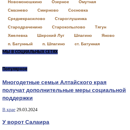
Новомоношкино
Озерное
Омутная
Смазнево
Смирново
Сосновка
Среднекрасилово
Староглушинка
Стародраченино
Старокопылово
Тягун
Хмелевка
Широкий Луг
Шпагино
Яново
п. Батунный
п. Шпагино
ст. Батунная
МЫ В СОЦИАЛЬНЫХ СЕТЯХ
Популярное
Многодетные семьи Алтайского края
получат дополнительные меры социальной
поддержки
В крае
29.03.2024
У ворот Салаира