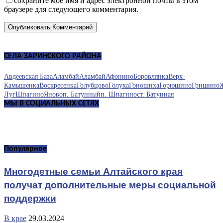
сохраните мое имя и адрес электронной почты в этом
браузере для следующего комментария.
СЕЛА ЗАРИНСКОГО РАЙОНА
Авдеевская База
Аламбай
Аламбай
Афонино
Боровлянка
Верх-
Камышенка
Воскресенка
Голубцово
Голуха
Гоношиха
Горюшино
Гришино
Луг
Шпагино
Яново
п. Батунный
п. Шпагино
ст. Батунная
МЫ В СОЦИАЛЬНЫХ СЕТЯХ
Популярное
Многодетные семьи Алтайского края
получат дополнительные меры социальной
поддержки
В крае
29.03.2024