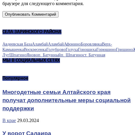
браузере для следующего комментария.
СЕЛА ЗАРИНСКОГО РАЙОНА
Авдеевская База
Аламбай
Аламбай
Афонино
Боровлянка
Верх-
Камышенка
Воскресенка
Голубцово
Голуха
Гоношиха
Горюшино
Гришино
Луг
Шпагино
Яново
п. Батунный
п. Шпагино
ст. Батунная
МЫ В СОЦИАЛЬНЫХ СЕТЯХ
Популярное
Многодетные семьи Алтайского края
получат дополнительные меры социальной
поддержки
В крае
29.03.2024
У ворот Салаира