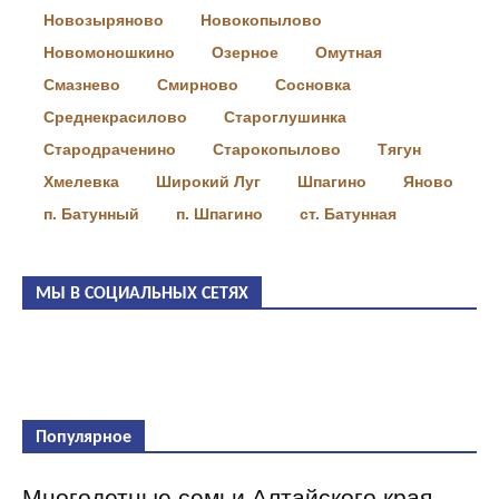
Новозыряново
Новокопылово
Новомоношкино
Озерное
Омутная
Смазнево
Смирново
Сосновка
Среднекрасилово
Староглушинка
Стародраченино
Старокопылово
Тягун
Хмелевка
Широкий Луг
Шпагино
Яново
п. Батунный
п. Шпагино
ст. Батунная
МЫ В СОЦИАЛЬНЫХ СЕТЯХ
Популярное
Многодетные семьи Алтайского края