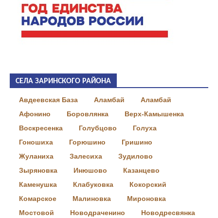
СЕЛА ЗАРИНСКОГО РАЙОНА
Авдеевская База
Аламбай
Аламбай
Афонино
Боровлянка
Верх-Камышенка
Воскресенка
Голубцово
Голуха
Гоношиха
Горюшино
Гришино
Жуланиха
Залесиха
Зудилово
Зыряновка
Инюшово
Казанцево
Каменушка
Клабуковка
Кокорский
Комарское
Малиновка
Мироновка
Мостовой
Новодраченино
Новодресвянка