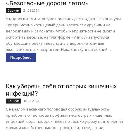
«Безопасные дороги летом»
21.06.2024
Социум
У многих школьников уже начались долгожданные каникулы.
Теперь можно хоть целый день кататься с друзьями на
велосипедах и самокатах! Чтобы неприятности не смогли
испортить веселье, на платформе «Учи.ру» запустился
обучающий проект «Безопасные дороги летом» для
школьников всех возрастов. Никаких скучных лекций,...
Подробнее
Как уберечь себя от острых кишечных
инфекций?
16.04.2024
Социум
С началом весеннего половодья особую актуальность
приобретают вопросы профилактики острых кишечных
инфекций, ведь паводок несет не только угрозу подтопления
жилых и хозяйственных построек, но и, в следствии,