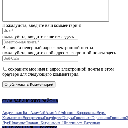
Пожалуйста, введите ваш комментарий!
пожалуйста, введите ваше имя здесь
Вы ввели неверный адрес электронной почты!
пожалуйста, введите свой адрес электронной почты здесь
сохраните мое имя и адрес электронной почты в этом
браузере для следующего комментария.
СЕЛА ЗАРИНСКОГО РАЙОНА
Авдеевская База
Аламбай
Аламбай
Афонино
Боровлянка
Верх-
Камышенка
Воскресенка
Голубцово
Голуха
Гоношиха
Горюшино
Гришино
Луг
Шпагино
Яново
п. Батунный
п. Шпагино
ст. Батунная