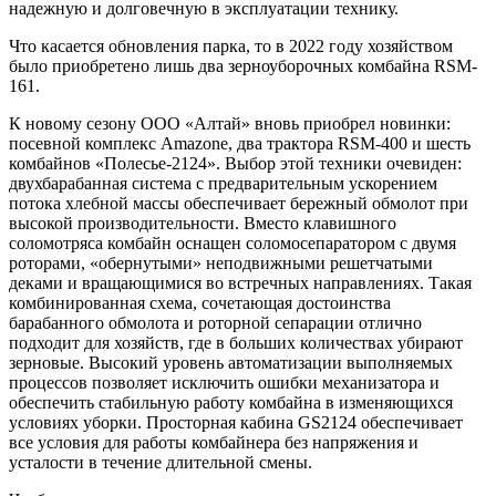
надежную и долговечную в эксплуатации технику.
Что касается обновления парка, то в 2022 году хозяйством
было приобретено лишь два зерноуборочных комбайна RSM-
161.
К новому сезону ООО «Алтай» вновь приобрел новинки:
посевной комплекс Amazone, два трактора RSM-400 и шесть
комбайнов «Полесье-2124». Выбор этой техники очевиден:
двухбарабанная система с предварительным ускорением
потока хлебной массы обеспечивает бережный обмолот при
высокой производительности. Вместо клавишного
соломотряса комбайн оснащен соломосепаратором с двумя
роторами, «обернутыми» неподвижными решетчатыми
деками и вращающимися во встречных направлениях. Такая
комбинированная схема, сочетающая достоинства
барабанного обмолота и роторной сепарации отлично
подходит для хозяйств, где в больших количествах убирают
зерновые. Высокий уровень автоматизации выполняемых
процессов позволяет исключить ошибки механизатора и
обеспечить стабильную работу комбайна в изменяющихся
условиях уборки. Просторная кабина GS2124 обеспечивает
все условия для работы комбайнера без напряжения и
усталости в течение длительной смены.