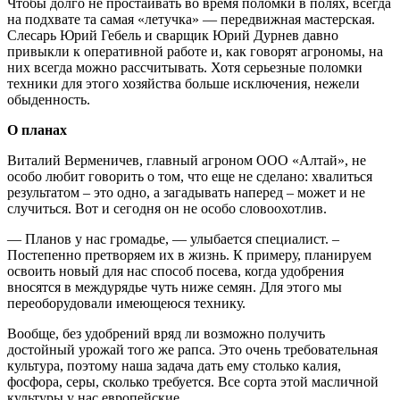
Чтобы долго не простаивать во время поломки в полях, всегда
на подхвате та самая «летучка» — передвижная мастерская.
Слесарь Юрий Гебель и сварщик Юрий Дурнев давно
привыкли к оперативной работе и, как говорят агрономы, на
них всегда можно рассчитывать. Хотя серьезные поломки
техники для этого хозяйства больше исключения, нежели
обыденность.
О планах
Виталий Верменичев, главный агроном ООО «Алтай», не
особо любит говорить о том, что еще не сделано: хвалиться
результатом – это одно, а загадывать наперед – может и не
случиться. Вот и сегодня он не особо словоохотлив.
— Планов у нас громадье, — улыбается специалист. –
Постепенно претворяем их в жизнь. К примеру, планируем
освоить новый для нас способ посева, когда удобрения
вносятся в междурядье чуть ниже семян. Для этого мы
переоборудовали имеющеюся технику.
Вообще, без удобрений вряд ли возможно получить
достойный урожай того же рапса. Это очень требовательная
культура, поэтому наша задача дать ему столько калия,
фосфора, серы, сколько требуется. Все сорта этой масличной
культуры у нас европейские.