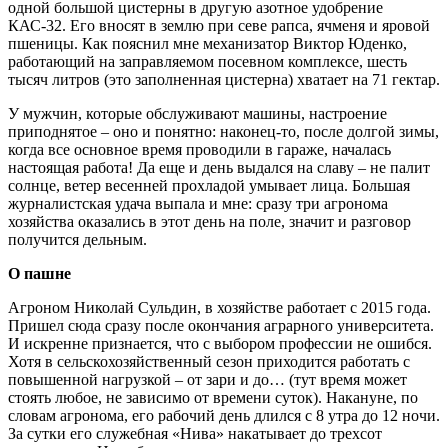
одной большой цистерны в другую азотное удобрение
КАС-32. Его вносят в землю при севе рапса, ячменя и яровой
пшеницы. Как пояснил мне механизатор Виктор Юденко,
работающий на заправляемом посевном комплексе, шесть
тысяч литров (это заполненная цистерна) хватает на 71 гектар.
У мужчин, которые обслуживают машины, настроение
приподнятое – оно и понятно: наконец-то, после долгой зимы,
когда все основное время проводили в гараже, началась
настоящая работа! Да еще и день выдался на славу – не палит
солнце, ветер весенней прохладой умывает лица. Большая
журналистская удача выпала и мне: сразу три агронома
хозяйства оказались в этот день на поле, значит и разговор
получится дельным.
О пашне
Агроном Николай Сульдин, в хозяйстве работает с 2015 года.
Пришел сюда сразу после окончания аграрного университета.
И искренне признается, что с выбором профессии не ошибся.
Хотя в сельскохозяйственный сезон приходится работать с
повышенной нагрузкой – от зари и до… (тут время может
стоять любое, не зависимо от времени суток). Накануне, по
словам агронома, его рабочий день длился с 8 утра до 12 ночи.
За сутки его служебная «Нива» накатывает до трехсот