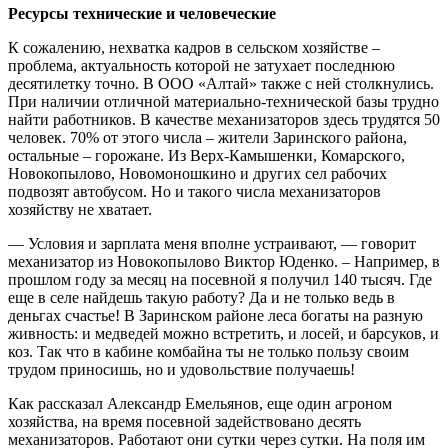
Ресурсы технические и человеческие
К сожалению, нехватка кадров в сельском хозяйстве –
проблема, актуальность которой не затухает последнюю
десятилетку точно. В ООО «Алтай» также с ней столкнулись.
При наличии отличной материально-технической базы трудно
найти работников. В качестве механизаторов здесь трудятся 50
человек. 70% от этого числа – жители Заринского района,
остальные – горожане. Из Верх-Камышенки, Комарского,
Новокопылово, Новомоношкино и других сел рабочих
подвозят автобусом. Но и такого числа механизаторов
хозяйству не хватает.
— Условия и зарплата меня вполне устраивают, — говорит
механизатор из Новокопылово Виктор Юденко. – Например, в
прошлом году за месяц на посевной я получил 140 тысяч. Где
еще в селе найдешь такую работу? Да и не только ведь в
деньгах счастье! В Заринском районе леса богаты на разную
живность: и медведей можно встретить, и лосей, и барсуков, и
коз. Так что в кабине комбайна ты не только пользу своим
трудом приносишь, но и удовольствие получаешь!
Как рассказал Александр Емельянов, еще один агроном
хозяйства, на время посевной задействовано десять
механизаторов. Работают они сутки через сутки. На поля им