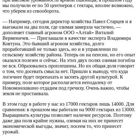
мы получили ее по 50 центнеров с гектара, вполне возможно,
что уберем из севооборота.
— Например, сегодня директор хозяйства Павел Старцев и я
выезжали на два поля, где озимая замерзла частично, —
дополняет главный агроном ООО «Алтай» Виталий
Верменичев. — Приглашали в качестве эксперта Владимира
Ковтуна. Это бывший агроном хозяйства, долго
проработавший не только здесь, но и в управлении по
сельскому хозяйству района. Теперь он на пенсии, но его опыт
оказался полезен и сейчас. На этих двух полях озимая погибла
не вся. Образовались проплешины. Но их общая доля говорит
о том, что досевать смысла нет. Пришли к выводу, что куда
логичнее будет перепахать и засеять другой культурой. К
примеру, поле которое располагается неподалеку от
Новомоношкино отдадим под гречиху. Очень важно, чтобы
земля не простаивала.
В этом году в работе у нас из 17000 гектаров лишь 14000. Для
сравнения: в прошлом мы работали на 9000 гектарах из 13000.
Выращивать культуры позволяет наличие ресурсов. Поэтому
даже два поля крайне нужны, озимая на них не принесет
экономической выгоды, значит, посеем то, что принесет
урожай.