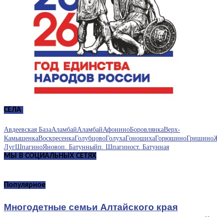
СЕЛА ЗАРИНСКОГО РАЙОНА
Авдеевская База
Аламбай
Аламбай
Афонино
Боровлянка
Верх-
Камышенка
Воскресенка
Голубцово
Голуха
Гоношиха
Горюшино
Гришино
Луг
Шпагино
Яново
п. Батунный
п. Шпагино
ст. Батунная
МЫ В СОЦИАЛЬНЫХ СЕТЯХ
Популярное
Многодетные семьи Алтайского края