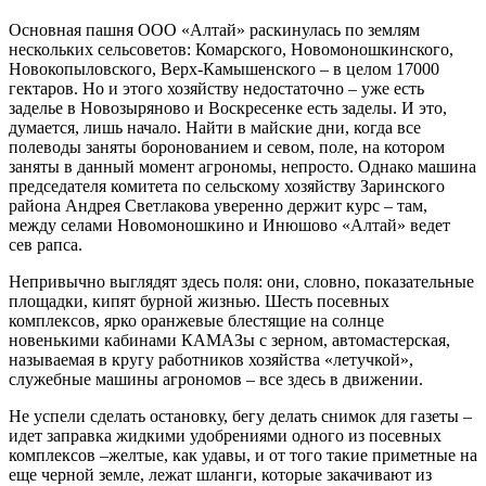
Основная пашня ООО «Алтай» раскинулась по землям
нескольких сельсоветов: Комарского, Новомоношкинского,
Новокопыловского, Верх-Камышенского – в целом 17000
гектаров. Но и этого хозяйству недостаточно – уже есть
заделье в Новозыряново и Воскресенке есть заделы. И это,
думается, лишь начало. Найти в майские дни, когда все
полеводы заняты боронованием и севом, поле, на котором
заняты в данный момент агрономы, непросто. Однако машина
председателя комитета по сельскому хозяйству Заринского
района Андрея Светлакова уверенно держит курс – там,
между селами Новомоношкино и Инюшово «Алтай» ведет
сев рапса.
Непривычно выглядят здесь поля: они, словно, показательные
площадки, кипят бурной жизнью. Шесть посевных
комплексов, ярко оранжевые блестящие на солнце
новенькими кабинами КАМАЗы с зерном, автомастерская,
называемая в кругу работников хозяйства «летучкой»,
служебные машины агрономов – все здесь в движении.
Не успели сделать остановку, бегу делать снимок для газеты –
идет заправка жидкими удобрениями одного из посевных
комплексов –желтые, как удавы, и от того такие приметные на
еще черной земле, лежат шланги, которые закачивают из