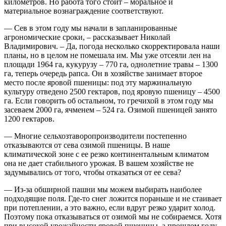
километров. Но работа того стоит – моральное и
материальное вознаграждение соответствуют.
— Сев в этом году мы начали в запланированные
агрономические сроки, – рассказывает Николай
Владимирович. – Да, погода несколько скорректировала наши
планы, но в целом не помешала им. Мы уже отсеяли лен на
площади 1964 га, кукурузу – 770 га, однолетние травы – 1300
га, теперь очередь рапса. Он в хозяйстве занимает второе
место после яровой пшеницы: под эту маржинальную
культуру отведено 2500 гектаров, под яровую пшеницу – 4500
га. Если говорить об остальном, то гречихой в этом году мы
засеваем 2000 га, ячменем – 524 га. Озимой пшеницей занято
1200 гектаров.
— Многие сельхозтаворопроизводители постепенно
отказываются от сева озимой пшеницы. В наше
климатической зоне с ее резко континентальным климатом
она не дает стабильного урожая. В вашем хозяйстве не
задумывались от того, чтобы отказаться от ее сева?
— Из-за обширной пашни мы можем выбирать наиболее
подходящие поля. Где-то снег ложится пораньше и не стаивает
при потеплении, а это важно, если вдруг резко ударит холод.
Поэтому пока отказываться от озимой мы не собираемся. Хотя
при высокой урожайности яровой пшеницы, а прошлом году