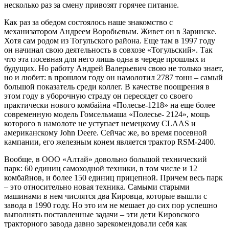
несколько раз за смену привозят горячее питание.
Как раз за обедом состоялось наше знакомство с
механизатором Андреем Воробьевым. Живет он в Заринске.
Хотя сам родом из Тогульского района. Еще там в 1997 году
он начинал свою деятельность в совхозе «Тогульский». Так
что эта посевная для него лишь одна в череде прошлых и
будущих. Но работу Андрей Валерьевич свою не только знает,
но и любит: в прошлом году он намолотил 2787 тонн – самый
большой показатель среди коллег. В качестве поощрения в
этом году в уборочную страду он пересядет со своего
практически нового комбайна «Полесье-1218» на еще более
современную модель Гомсельмаша «Полесье- 2124», мощь
которого в намолоте не уступает немецкому CLAAS и
американскому John Deere. Сейчас же, во время посевной
кампании, его железным конем является трактор RSM-2400.
Вообще, в ООО «Алтай» довольно большой технический
парк: 60 единиц самоходной техники, в том числе и 12
комбайнов, и более 150 единиц прицепной. Причем весь парк
– это относительно новая техника. Самыми старыми
машинами в нем числятся два Кировца, которые вышли с
завода в 1990 году. Но это им не мешает до сих пор успешно
выполнять поставленные задачи – эти дети Кировского
тракторного завода давно зарекомендовали себя как