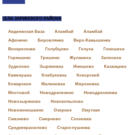
Подробнее
СЕЛА ЗАРИНСКОГО РАЙОНА
Авдеевская База
Аламбай
Аламбай
Афонино
Боровлянка
Верх-Камышенка
Воскресенка
Голубцово
Голуха
Гоношиха
Горюшино
Гришино
Жуланиха
Залесиха
Зудилово
Зыряновка
Инюшово
Казанцево
Каменушка
Клабуковка
Кокорский
Комарское
Малиновка
Мироновка
Мостовой
Новодраченино
Новодресвянка
Новозыряново
Новокопылово
Новомоношкино
Озерное
Омутная
Смазнево
Смирново
Сосновка
Среднекрасилово
Староглушинка