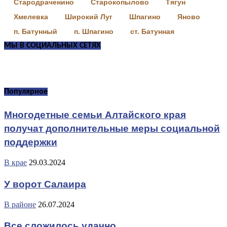
Стародраченино
Старокопылово
Тягун
Хмелевка
Широкий Луг
Шпагино
Яново
п. Батунный
п. Шпагино
ст. Батунная
МЫ В СОЦИАЛЬНЫХ СЕТЯХ
Популярное
Многодетные семьи Алтайского края
получат дополнительные меры социальной
поддержки
В крае
29.03.2024
У ворот Салаира
В районе
26.07.2024
Все сложилось удачно